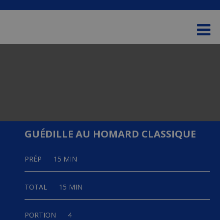
Please
e
note:
a
This
d
website
e
includes
r
an
s
accessibility
system.
GUÉDILLE AU HOMARD CLASSIQUE
PRÉP
15 MIN
TOTAL
15 MIN
PORTION
4