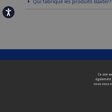
Qui fabrique les produits Baxter?
Accessibility
Ce site w
également u
nous vous of
Avis légal
Politique de confidentialité
Politique
Saputo Services alimentaires
©
2026
Saputo inc. T