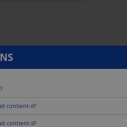
ONS
t?
it contient-il?
it contient-il?