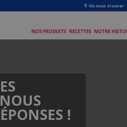
e
Où nous trouver
n
r
e
NOS PRODUITS
RECETTES
NOTRE HISTO
a
d
e
r
s
ES
 NOUS
ÉPONSES !