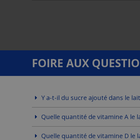
using
a
screen
reader;
Press
Control-
F10
to
open
an
FOIRE AUX QUESTI
accessibility
menu.
Y a-t-il du sucre ajouté dans le lai
Quelle quantité de vitamine A le la
Quelle quantité de vitamine D le la