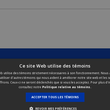
Ce site Web utilise des témoins
eb utilise des témoins strictement nécessaires à son fonctionnement. Nous
tiliser d'autres témoins qui nous aident à améliorer notre site web et les 
frons. Ceux-ci ne seront déclenchés que si vous les acceptez. Pour plus d'
consultez notre
Politique relative au témoins.
ACCEPTER TOUS LES TÉMOINS
 relative aux témoins
Site corporatif
ous droits réservés.
REVOIR MES PRÉFÉRENCES