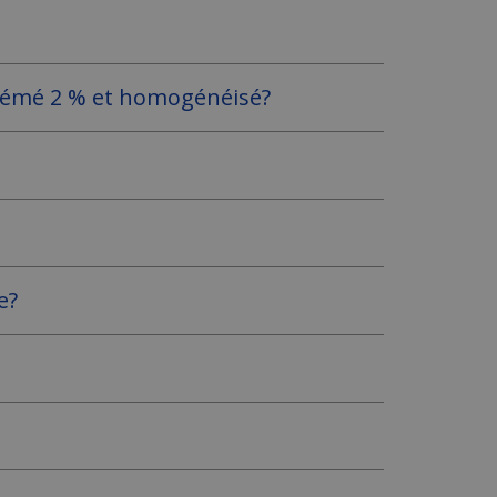
écrémé 2 % et homogénéisé?
e?