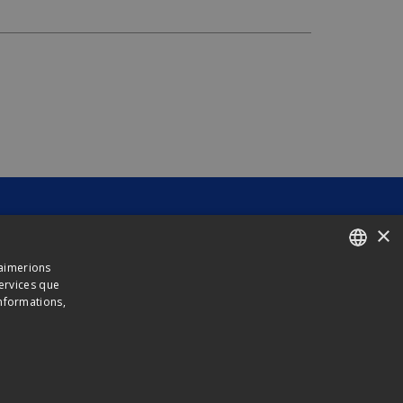
×
 aimerions
services que
ENGLISH
informations,
FRENCH